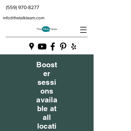
(559) 970-8277
info@thetalkteam.com
Boost
er
sessi
ons
availa
ble at
all
locati